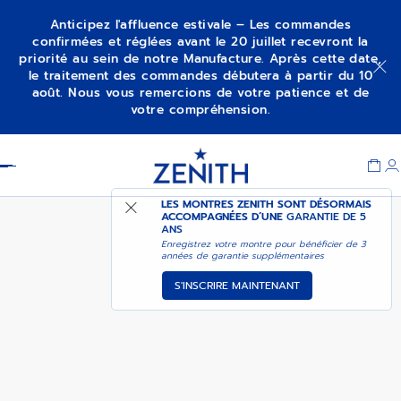
Anticipez l'affluence estivale – Les commandes
confirmées et réglées avant le 20 juillet recevront la
priorité au sein de notre Manufacture. Après cette date,
CHRONOMASTER ORIGINAL
M’ALERTER
le traitement des commandes débutera à partir du 10
août. Nous vous remercions de votre patience et de
votre compréhension.
Item
1
Header
of
1
LES MONTRES ZENITH SONT DÉSORMAIS
ACCOMPAGNÉES D’UNE
GARANTIE DE 5
ANS
Enregistrez votre montre pour bénéficier de 3
années de garantie supplémentaires
S'INSCRIRE MAINTENANT