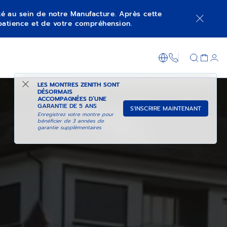
ité au sein de notre Manufacture. Après cette
patience et de votre compréhension.
+800 36 00 0
LES MONTRES ZENITH SONT
DÉSORMAIS
ACCOMPAGNÉES D’UNE
GARANTIE DE 5 ANS
S'INSCRIRE MAINTENANT
Enregistrez votre montre pour
bénéficier de 3 années de
garantie supplémentaires