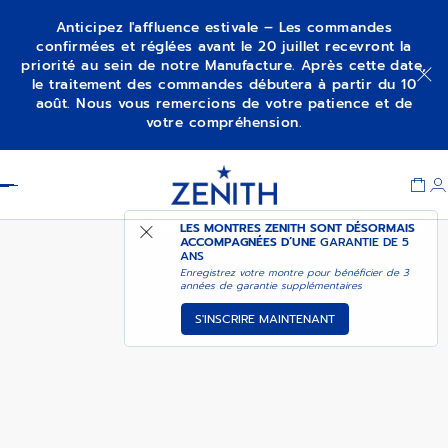
Anticipez l'affluence estivale – Les commandes
confirmées et réglées avant le 20 juillet recevront la
priorité au sein de notre Manufacture. Après cette date,
ELITE CLASSIC
le traitement des commandes débutera à partir du 10
août. Nous vous remercions de votre patience et de
votre compréhension.
Item
1
Header
of
1
LES MONTRES ZENITH SONT DÉSORMAIS
ACCOMPAGNÉES D’UNE
GARANTIE DE 5
ANS
Enregistrez votre montre pour bénéficier de 3
années de garantie supplémentaires
S'INSCRIRE MAINTENANT