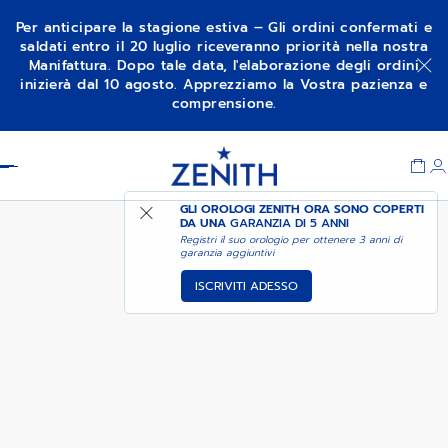
Per anticipare la stagione estiva – Gli ordini confermati e
saldati entro il 20 luglio riceveranno priorità nella nostra
Manifattura. Dopo tale data, l'elaborazione degli ordini
PROSSIMAMENTE -
PILOT - DARK FOREST
inizierà dal 10 agosto. Apprezziamo la Vostra pazienza e
AVVISAMI
comprensione.
Item
1
Header
of
1
GLI OROLOGI ZENITH ORA SONO COPERTI
DA UNA
GARANZIA DI 5 ANNI
Registri il suo orologio per ottenere 3 anni di
garanzia aggiuntivi
ISCRIVITI ADESSO