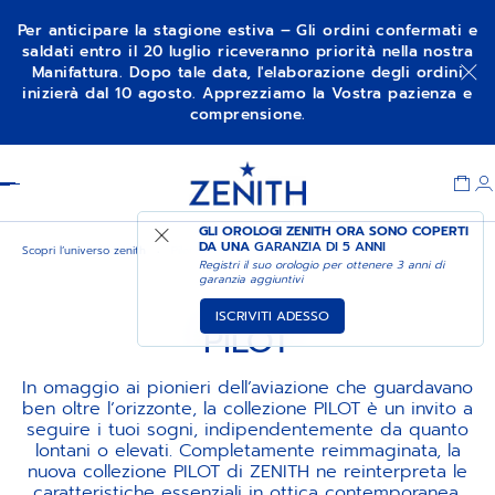
Per anticipare la stagione estiva – Gli ordini confermati e
saldati entro il 20 luglio riceveranno priorità nella nostra
Manifattura. Dopo tale data, l'elaborazione degli ordini
inizierà dal 10 agosto. Apprezziamo la Vostra pazienza e
comprensione.
Item
1
Header
of
1
GLI OROLOGI ZENITH ORA SONO COPERTI
DA UNA
GARANZIA DI 5 ANNI
Scopri l’universo zenith
Pilot
Registri il suo orologio per ottenere 3 anni di
garanzia aggiuntivi
ISCRIVITI ADESSO
PILOT
In omaggio ai pionieri dell’aviazione che guardavano
ben oltre l’orizzonte, la collezione PILOT è un invito a
seguire i tuoi sogni, indipendentemente da quanto
lontani o elevati. Completamente reimmaginata, la
nuova collezione PILOT di ZENITH ne reinterpreta le
caratteristiche essenziali in ottica contemporanea.