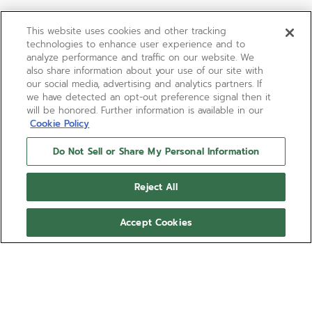
This website uses cookies and other tracking
technologies to enhance user experience and to
analyze performance and traffic on our website. We
also share information about your use of our site with
our social media, advertising and analytics partners. If
we have detected an opt-out preference signal then it
will be honored. Further information is available in our
Cookie Policy
Do Not Sell or Share My Personal Information
デファイ スカイライン
Reject All
八角形の41mmスチールケースに、ファセットカットの
ベゼルを配した「デファイ スカイライン」。サンバース
Accept Cookies
トパターンのシルバートーン文字盤に、ゼニスの象徴で
スチールブレスレットとカーキグリーンラバーストラッ
ある4つの点を結んだ星があしらわれています。世界初
プが付属し、ストラップ交換システムを存分にお楽しみ
の1/10秒精度を誇るインジケーターを備えた自社製高振
動自動巻ムーブメント エル・プリメロ 3620を搭載。
いただけます。
もっと見る
品番 03.9300.3620/01.I001