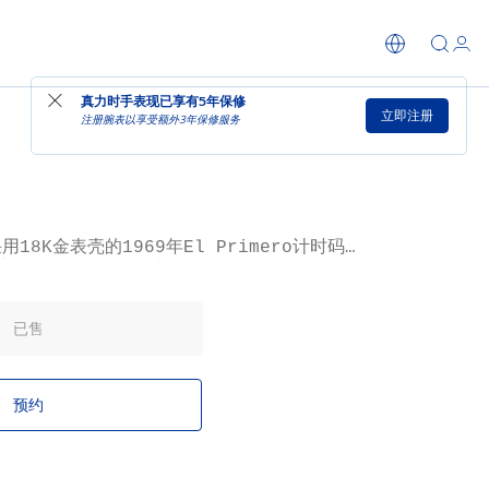
于真力时表厂精品店发售
真力时手表现已享有
5年保修
立即注册
注册腕表以享受额外3年保修服务
用18K金表壳的1969年El Primero计时码
蓄优雅，搭配细长的表耳和低调的按钮。运动型
色秒针和金色镶贴。G581腕表仅在1969年单批
为El Primero历史上富有历史意义的珍稀表款
已售
预约