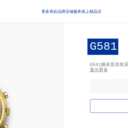
更多表款
品牌
店铺
服务
线上精品店
G581
G581腕表是首批采
表。其轮廓设计含
显示更多
“熊猫”表盘搭配红
次生产150枚，成
之一。