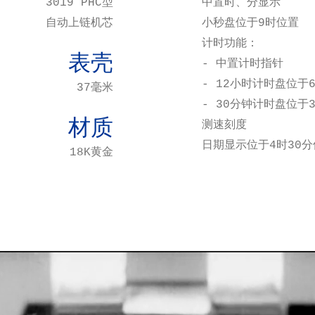
3019 PHC型
中置时、分显示
自动上链机芯
小秒盘位于9时位置
计时功能：
表壳
- 中置计时指针
- 12小时计时盘位于
37毫米
- 30分钟计时盘位于
材质
测速刻度
日期显示位于4时30分
18K黄金