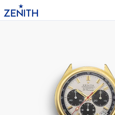
Header
G581