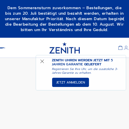
Dem Sommeransturm zuvorkommen – Bestellungen, die
bis zum 20. Juli bestätigt und bezahlt werden, erhalten in
unserer Manufaktur Priorität. Nach diesem Datum beginnt
IN DEN WARENKORB
DEFY REVIVAL
die Bearbeitung der Bestellungen ab dem 10. August. Wir
LEGEN
bitten um Ihr Verständnis und Ihre Geduld.
Item
1
Header
of
1
ZENITH UHREN WERDEN JETZT MIT
5
JAHREN GARANTIE
GELIEFERT
Registrieren Sie Ihre Uhr, um die zusätzliche 3-
Jahres-Garantie zu erhalten.
JETZT ANMELDEN