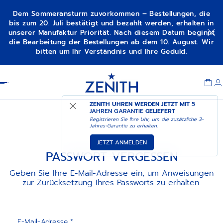
Dem Sommeransturm zuvorkommen – Bestellungen, die
bis zum 20. Juli bestätigt und bezahlt werden, erhalten in
unserer Manufaktur Priorität. Nach diesem Datum beginnt
die Bearbeitung der Bestellungen ab dem 10. August. Wir
bitten um Ihr Verständnis und Ihre Geduld.
Item
1
Header
of
1
ZENITH UHREN WERDEN JETZT MIT
5
JAHREN GARANTIE
GELIEFERT
Registrieren Sie Ihre Uhr, um die zusätzliche 3-
Jahres-Garantie zu erhalten.
JETZT ANMELDEN
PASSWORT VERGESSEN
Geben Sie Ihre E-Mail-Adresse ein, um Anweisungen
zur Zurücksetzung Ihres Passworts zu erhalten.
E-Mail-Adresse *