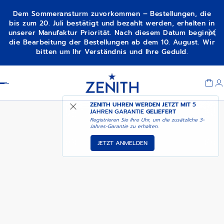
Dem Sommeransturm zuvorkommen – Bestellungen, die
bis zum 20. Juli bestätigt und bezahlt werden, erhalten in
unserer Manufaktur Priorität. Nach diesem Datum beginnt
CHRONOMASTER
VERFÜGBARKEITSBENACHRICHTIGUNG
die Bearbeitung der Bestellungen ab dem 10. August. Wir
SPORT
bitten um Ihr Verständnis und Ihre Geduld.
Item
1
Header
of
1
ZENITH UHREN WERDEN JETZT MIT
5
JAHREN GARANTIE
GELIEFERT
Registrieren Sie Ihre Uhr, um die zusätzliche 3-
Jahres-Garantie zu erhalten.
JETZT ANMELDEN