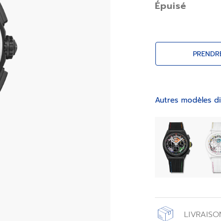
Épuisé
chronométrage.
PRENDR
Autres modèles di
LIVRAISO