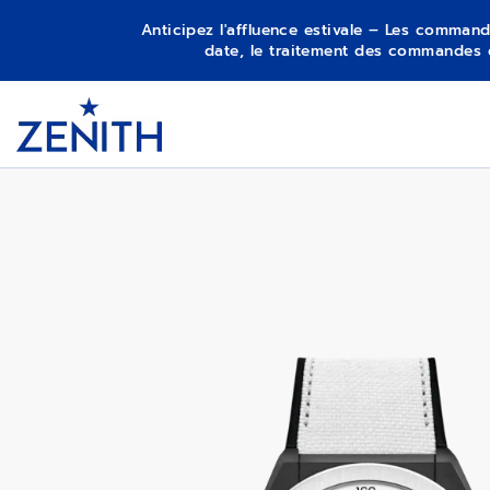
Anticipez l'affluence estivale – Les command
date, le traitement des commandes 
Item
1
DEFY 21
Header
of
1