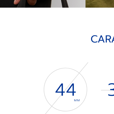
CAR
44
MM