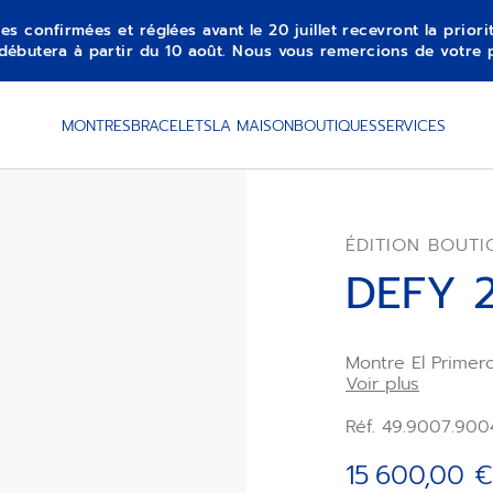
es confirmées et réglées avant le 20 juillet recevront la prior
débutera à partir du 10 août. Nous vous remercions de votre 
MONTRES
BRACELETS
LA MAISON
BOUTIQUES
SERVICES
ÉDITION BOUTI
DEFY 2
Montre El Prime
haute fréquence 
Voir plus
dans un boîtier 
mm et rehaussée 
Réf. 49.9007.900
et blanc. Son m
échappements ind
15 600,00 €
50Hz pour la fon