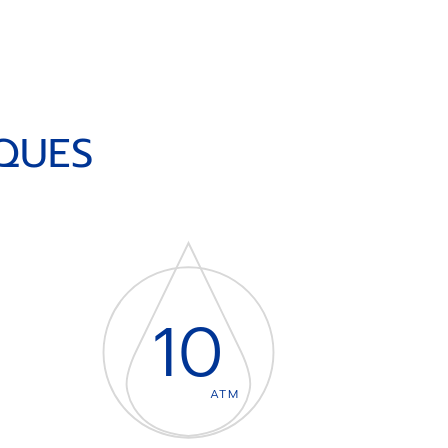
QUES
10
ATM