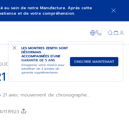
ité au sein de notre Manufacture. Après cette
patience et de votre compréhension.
FAIRE DES ACHATS EN BOUTIQUE
+800 36 00 0
LES MONTRES ZENITH SONT
DÉSORMAIS
ACCOMPAGNÉES D’UNE
GARANTIE DE 5 ANS
S'INSCRIRE MAINTENANT
QUE
Enregistrez votre montre pour
bénéficier de 3 années de
1
garantie supplémentaires
ro 21 avec mouvement de chronographe
affichant les 1/100e de seconde, logée
DEFY en céramique noire et blanche de 44
d’un bracelet en caoutchouc texturé noir
4/11.R923
ouvement automatique est doté de deux
épendants à haute fréquence oscillant à
ction chronographe et à 5Hz pour le