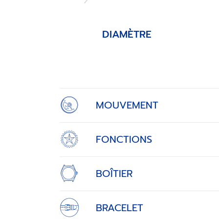
DIAMÈTRE
Item
1
of
4
MOUVEMENT
FONCTIONS
BOÎTIER
BRACELET