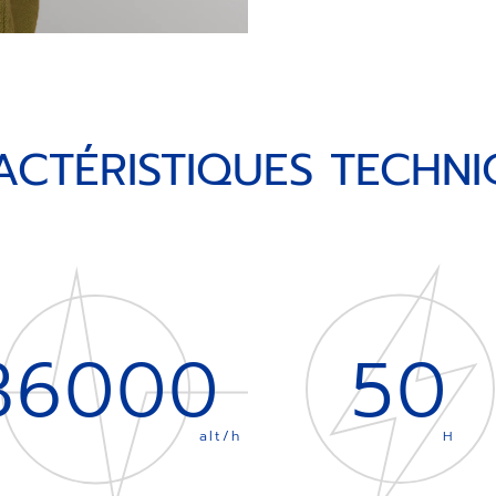
ACTÉRISTIQUES TECHNI
36000
50
alt/h
H