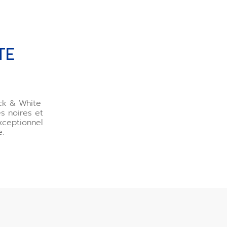
TE
ack & White
s noires et
xceptionnel
.