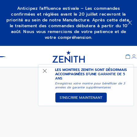
Anticipez l'affluence estivale – Les commandes
confirmées et réglées avant le 20 juillet recevront la
priorité au sein de notre Manufacture. Après cette date,
DEFY SKYLINE SAPPHIRE
M’ALERTER
le traitement des commandes débutera à partir du 10
août. Nous vous remercions de votre patience et de
votre compréhension.
Item
1
Header
of
1
LES MONTRES ZENITH SONT DÉSORMAIS
ACCOMPAGNÉES D’UNE
GARANTIE DE 5
ANS
Enregistrez votre montre pour bénéficier de 3
années de garantie supplémentaires
S'INSCRIRE MAINTENANT