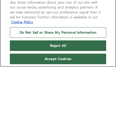
also share information about your use of our site with
our social media, advertising and analytics partners. If
we have detected an opt-out preference signal then it
will be honored. Further information is available in our
Cookie Policy
Do Not Sell or Share My Personal Information
Reject All
Accept Cookies
ÉDITION BOUTIQUE
DEFY SKYLINE SAPPHIRE
Montre DEFY Skyline Sapphire Boutique Edition
dotée d’un boîtier octogonal en acier de 41 mm
rehaussé d’une lunette à facettes sertie de
45 saphirs bleus taille baguette, avec un cadran
Livrée avec un bracelet en acier; un deuxième