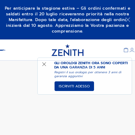
Per anticipare la stagione estiva – Gli ordini confermati e
saldati entro il 20 luglio riceveranno priorità nella nostra
Manifattura. Dopo tale data, l'elaborazione degli ordini
DEFY SKYLINE - GALAXY BLUE
inizierà dal 10 agosto. Apprezziamo la Vostra pazienza e
comprensione.
Item
1
Header
of
1
GLI OROLOGI ZENITH ORA SONO COPERTI
DA UNA
GARANZIA DI 5 ANNI
Registri il suo orologio per ottenere 3 anni di
garanzia aggiuntivi
ISCRIVITI ADESSO