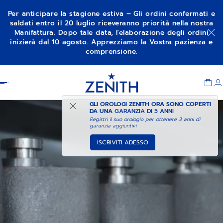
Per anticipare la stagione estiva – Gli ordini confermati e
saldati entro il 20 luglio riceveranno priorità nella nostra
Manifattura. Dopo tale data, l'elaborazione degli ordini
inizierà dal 10 agosto. Apprezziamo la Vostra pazienza e
comprensione.
Item
1
Header
of
1
GLI OROLOGI ZENITH ORA SONO COPERTI
DA UNA
GARANZIA DI 5 ANNI
Registri il suo orologio per ottenere 3 anni di
garanzia aggiuntivi
ISCRIVITI ADESSO