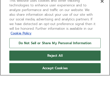
This website uses cookies and other tracking
technologies to enhance user experience and to
analyze performance and traffic on our website. We
also share information about your use of our site with
our social media, advertising and analytics partners. If
we have detected an opt-out preference signal then it
will be honored. Further information is available in our
Cookie Policy
Do Not Sell or Share My Personal Information
Reject All
Accept Cookies
CRONOGRAFO DEFY
SKYLINE
Il cronografo DEFY Skyline con cassa ottagonale in
acciaio da 42 mm e lunetta sfaccettata si distingue