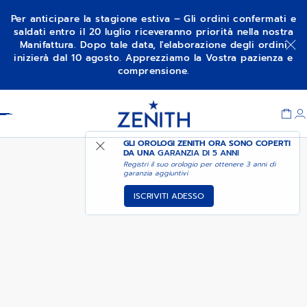
Per anticipare la stagione estiva – Gli ordini confermati e
saldati entro il 20 luglio riceveranno priorità nella nostra
Manifattura. Dopo tale data, l'elaborazione degli ordini
CRONOGRAFO DEFY SKYLINE
AGGIUNGI AL CARRELLO
inizierà dal 10 agosto. Apprezziamo la Vostra pazienza e
comprensione.
Item
1
Header
of
1
GLI OROLOGI ZENITH ORA SONO COPERTI
DA UNA
GARANZIA DI 5 ANNI
Registri il suo orologio per ottenere 3 anni di
garanzia aggiuntivi
ISCRIVITI ADESSO