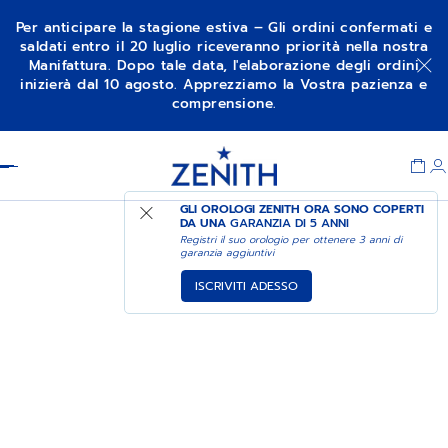
Per anticipare la stagione estiva – Gli ordini confermati e
saldati entro il 20 luglio riceveranno priorità nella nostra
Manifattura. Dopo tale data, l'elaborazione degli ordini
inizierà dal 10 agosto. Apprezziamo la Vostra pazienza e
comprensione.
Item
1
Header
of
1
GLI OROLOGI ZENITH ORA SONO COPERTI
DA UNA
GARANZIA DI 5 ANNI
Registri il suo orologio per ottenere 3 anni di
garanzia aggiuntivi
ISCRIVITI ADESSO