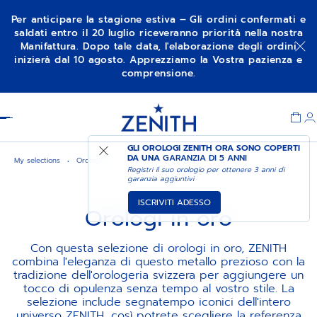
Per anticipare la stagione estiva – Gli ordini confermati e
saldati entro il 20 luglio riceveranno priorità nella nostra
Manifattura. Dopo tale data, l'elaborazione degli ordini
inizierà dal 10 agosto. Apprezziamo la Vostra pazienza e
comprensione.
Item
1
Header
of
1
GLI OROLOGI ZENITH ORA SONO COPERTI
DA UNA
GARANZIA DI 5 ANNI
My selections
Orologi in oro
Registri il suo orologio per ottenere 3 anni di
garanzia aggiuntivi
ISCRIVITI ADESSO
Orologi in oro
Con questa selezione di orologi in oro, ZENITH
combina l'eleganza di questo metallo prezioso con la
tradizione dell'orologeria svizzera per aggiungere un
tocco di opulenza senza tempo al vostro stile. La
selezione include segnatempo iconici dell'intero
universo ZENITH, così potrete scegliere la referenza