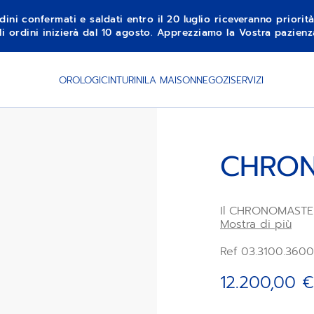
dini confermati e saldati entro il 20 luglio riceveranno priorit
li ordini inizierà dal 10 agosto. Apprezziamo la Vostra pazie
AGGIU
OROLOGI
CINTURINI
LA MAISON
NEGOZI
SERVIZI
CHRON
Il CHRONOMASTE
combina elementi
Mostra di più
quadrante tricolo
acciaio a una lun
Ref 03.3100.360
movimento crono
precisione al 1/
12.200,00 €
quadrante nero e 