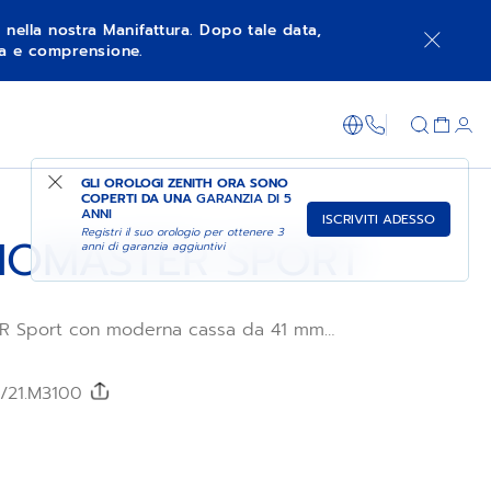
à nella nostra Manifattura. Dopo tale data,
nza e comprensione.
NGI AL CARRELLO
FAI ACQUISTI NEL NEGOZIO
+800 36 00 0
GLI OROLOGI ZENITH ORA SONO
COPERTI DA UNA
GARANZIA DI 5
ANNI
ISCRIVITI ADESSO
Registri il suo orologio per ottenere 3
OMASTER SPORT
anni di garanzia aggiuntivi
R Sport con moderna cassa da 41 mm
 dei cronografi passati ZENITH come il
re, i pulsanti a pompa e il bracciale in
etta in ceramica nera. Animato dal
0/21.M3100
grafico automatico El Primero 3600 con
10 di secondo, questo modello è dotato di
bracciale integrato.