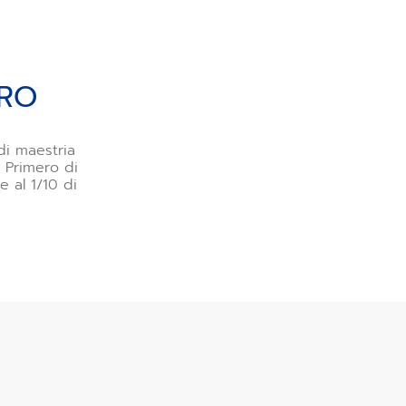
ERO
di maestria
l Primero di
 al 1/10 di