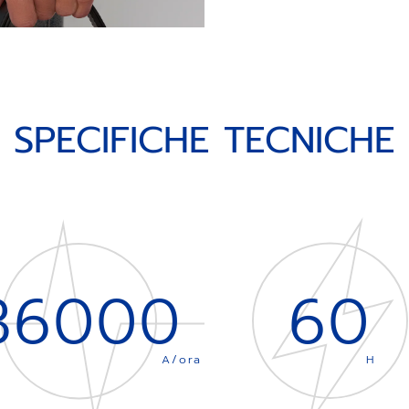
SPECIFICHE TECNICHE
36000
60
A/ora
H