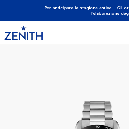
Per anticipare la stagione estiva – Gli or
l'elaborazione deg
Item
1
CHRONOMASTER SPORT
Header
of
1