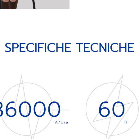
SPECIFICHE TECNICHE
36000
60
A/ora
H