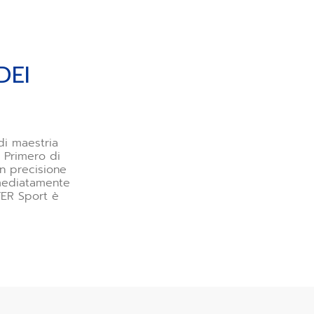
DEI
di maestria
l Primero di
on precisione
mmediatamente
TER Sport è