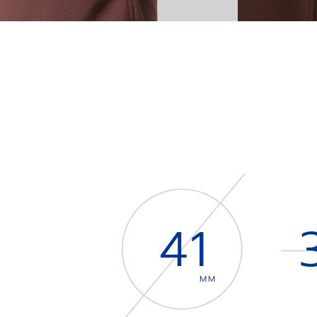
41
MM