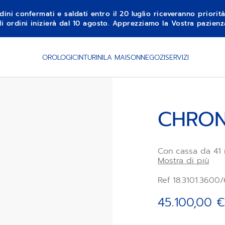
dini confermati e saldati entro il 20 luglio riceveranno priorit
li ordini inizierà dal 10 agosto. Apprezziamo la Vostra pazie
AGGIU
OROLOGI
CINTURINI
LA MAISON
NEGOZI
SERVIZI
CHRON
Con cassa da 41 m
Chronomaster Spor
Mostra di più
ZENITH, come il q
pompa. Animato 
Ref 18.3101.360
Primero 3600 con
45.100,00 €