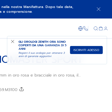
à nella nostra Manifattura. Dopo tale data,
nza e comprensione.
NGI AL CARRELLO
FAI ACQUISTI NEL NEGOZIO
+800 36 00 0
GLI OROLOGI ZENITH ORA SONO
COPERTI DA UNA
GARANZIA DI 5
ANNI
ISCRIVITI ADESSO
Registri il suo orologio per ottenere 3
OMASTER SPORT
anni di garanzia aggiuntivi
m in oro rosa e bracciale in oro rosa, il
t richiama gli iconici elementi di design
uadrante bianco tricolore e i pulsanti a
dal movimento cronografico automatico El
0/69.M3100
 precisione al 1/10 di secondo.