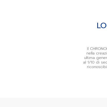
LO
Il CHRONOM
nella creaz
ultima gener
al 1/10 di s
riconoscib