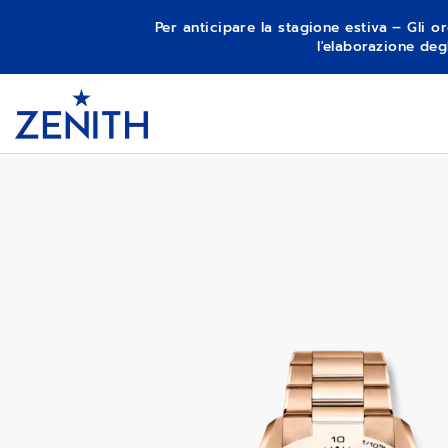
Per anticipare la stagione estiva – Gli or
l'elaborazione deg
Item
1
CHRONOMASTER SPORT
Header
of
1