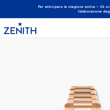
Per anticipare la stagione estiva – Gli or
l'elaborazione deg
Item
1
DEFY SKYLINE TOURBILLON
Header
of
1