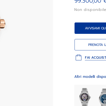
99.300,00 
caucciù rosso ma
intercambiabili g
Non disponibil
AVVISAMI QU
PRENOTA 
FAI ACQUIS
Altri modelli dispo