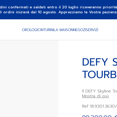
dini confermati e saldati entro il 20 luglio riceveranno priorit
li ordini inizierà dal 10 agosto. Apprezziamo la Vostra pazie
AVVISAMI QUAN
OROLOGI
CINTURINI
LA MAISON
NEGOZI
SERVIZI
DEFY 
TOURB
Il DEFY Skyline T
da 41 mm e lunett
Mostra di più
rosso mattone con
irradia dal tourb
Ref 18.9301.3630
Primero 3630, un 
Dotato di un brac