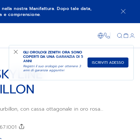
à nella nostra Manifattura. Dopo tale data,
nza e comprensione.
DO È DISPONIBILE
FAI ACQUISTI NEL NEGOZIO
+800 36 00 0
GLI OROLOGI ZENITH ORA SONO
COPERTI DA UNA
GARANZIA DI 5
ANNI
ISCRIVITI ADESSO
Registri il suo orologio per ottenere 3
SKYLINE
anni di garanzia aggiuntivi
ILLON
ourbillon, con cassa ottagonale in oro rosa
a sfaccettata, si distingue per il quadrante
 motivo stellato effetto “Soleil” che si
illon. Animato dal movimento automatico El
/67.I001
tourbillon ad alta frequenza di un minuto.
ciale in oro rosa e di un cinturino in