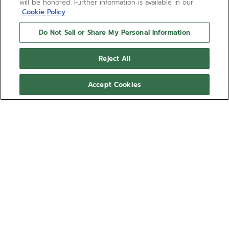
will be honored. Further information is available in our
Cookie Policy
Do Not Sell or Share My Personal Information
エリート ムーンフェイズ
Reject All
エリート ムーンフェイズ ウォッチには、40.5mmのスチ
ール製ケースとスレートグレーのサンレイパターンの文
Accept Cookies
字盤、グレーのアリゲーターレザーストラップが取り付
けられています。超薄型のフォルムと非の打ちどころが
もっと見る
ない性能を備えたエリート マニュファクチュールキャリ
バーは、50時間のパワーリザーブと自動巻き上げ機構を
品番 03.3100.692/03.C923
備えています。
￥953,700
オンライン在庫切れ
オンライン入荷連絡を受け取る