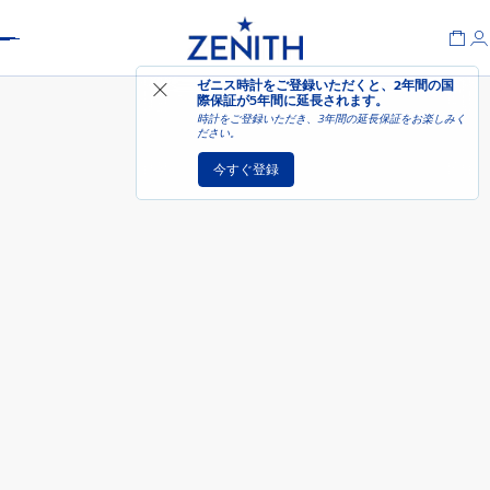
Header
オンライン入荷連絡を受け
ゼニス時計をご登録いただくと、2年間の国
エリート ムーンフェイズ
取る
際保証が
5年間に延長されます
。
時計をご登録いただき、3年間の延長保証をお楽しみく
ださい。
今すぐ登録