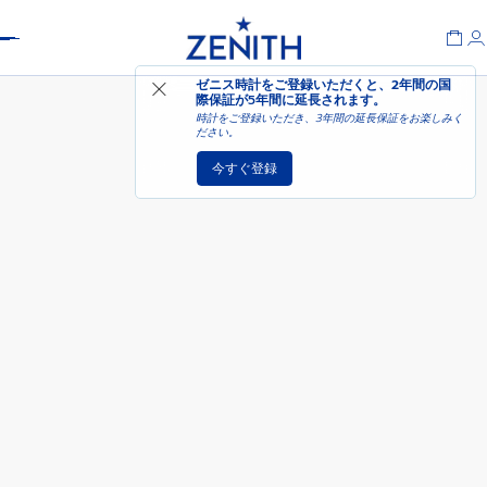
Header
近日発売－入荷連絡を受け
ゼニス時計をご登録いただくと、2年間の国
デファイ エクストリーム
取る
際保証が
5年間に延長されます
。
時計をご登録いただき、3年間の延長保証をお楽しみく
ださい。
今すぐ登録