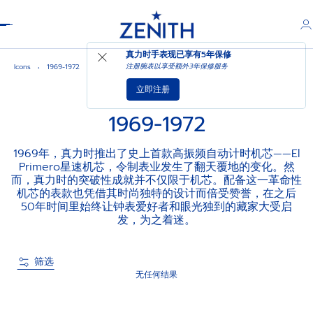
Header
真力时手表现已享有
5年保修
注册腕表以享受额外3年保修服务
Icons
1969-1972
立即注册
1969-1972
1969年，真力时推出了史上首款高振频自动计时机芯——El
Primero星速机芯，令制表业发生了翻天覆地的变化。然
而，真力时的突破性成就并不仅限于机芯。配备这一革命性
机芯的表款也凭借其时尚独特的设计而倍受赞誉，在之后
50年时间里始终让钟表爱好者和眼光独到的藏家大受启
发，为之着迷。
筛选
无任何结果