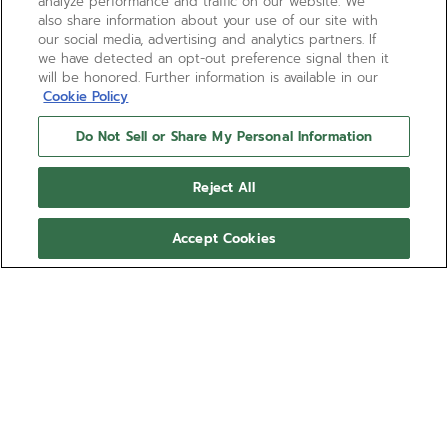
analyze performance and traffic on our website. We
also share information about your use of our site with
our social media, advertising and analytics partners. If
we have detected an opt-out preference signal then it
will be honored. Further information is available in our
Cookie Policy
Do Not Sell or Share My Personal Information
Reject All
Accept Cookies
NEED HELP?
通过以下方式联系我们
电子邮箱
请参阅我们的
常见问题