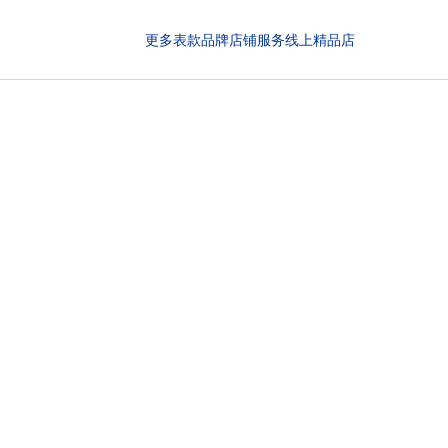
更多表款
品牌
店铺
服务
线上精品店