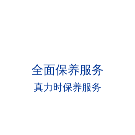
全
面
保
养
服
务
真
力
时
保
养
服
务