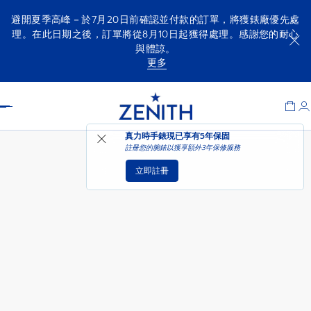
避開夏季高峰－於7月20日前確認並付款的訂單，將獲錶廠優先處
理。在此日期之後，訂單將從8月10日起獲得處理。感謝您的耐心
與體諒。
CHRONOMASTER SPORT腕錶
可供選購時通知我
更多
Item
1
Header
of
1
真力時手錶現已享有
5年保固
註冊您的腕錶以獲享額外3年保修服務
立即註冊