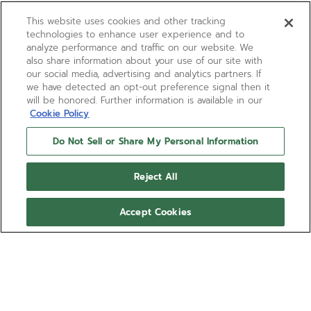
This website uses cookies and other tracking
technologies to enhance user experience and to
analyze performance and traffic on our website. We
also share information about your use of our site with
our social media, advertising and analytics partners. If
we have detected an opt-out preference signal then it
will be honored. Further information is available in our
Cookie Policy
Do Not Sell or Share My Personal Information
Reject All
Accept Cookies
CHRONOMASTER SPORT
Die CHRONOMASTER Sport besticht durch ein 41
mm großes Edelstahlgehäuse und eine polierte
Edelstahllünette in Verbindung mit einem