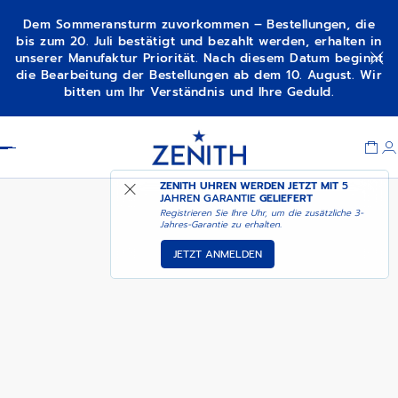
Dem Sommeransturm zuvorkommen – Bestellungen, die
bis zum 20. Juli bestätigt und bezahlt werden, erhalten in
unserer Manufaktur Priorität. Nach diesem Datum beginnt
CHRONOMASTER
VERFÜGBARKEITSBENACHRICHTIGUNG
die Bearbeitung der Bestellungen ab dem 10. August. Wir
SPORT
bitten um Ihr Verständnis und Ihre Geduld.
Item
1
Header
of
1
ZENITH UHREN WERDEN JETZT MIT
5
JAHREN GARANTIE
GELIEFERT
Registrieren Sie Ihre Uhr, um die zusätzliche 3-
Jahres-Garantie zu erhalten.
JETZT ANMELDEN