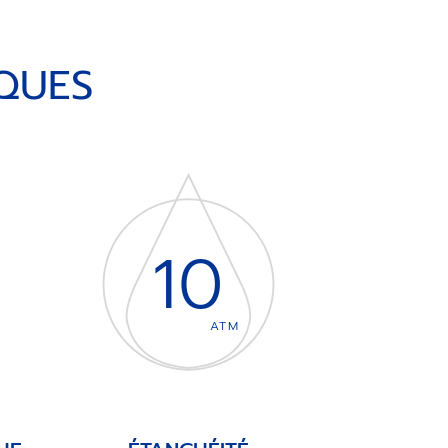
QUES
10
ATM