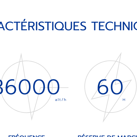
ACTÉRISTIQUES TECHNI
36000
60
alt/h
H