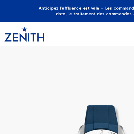
Anticipez l'affluence estivale – Les command
date, le traitement des commandes 
Item
1
CHRONOMASTER SPORT
Header
of
1