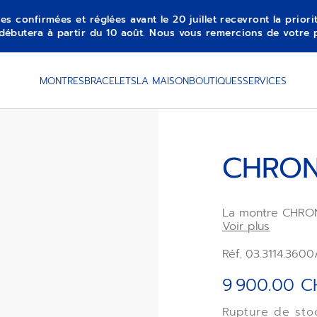
es confirmées et réglées avant le 20 juillet recevront la prior
débutera à partir du 10 août. Nous vous remercions de votre 
MONTRES
BRACELETS
LA MAISON
BOUTIQUES
SERVICES
CHRON
La montre CHRON
acier de 41 mm r
Voir plus
associé à un cadr
bracelet intégré
Réf. 03.3114.360
par le mouvemen
fréquence El Pri
9 900.00 C
affichant les 1/
heures.
Rupture de sto