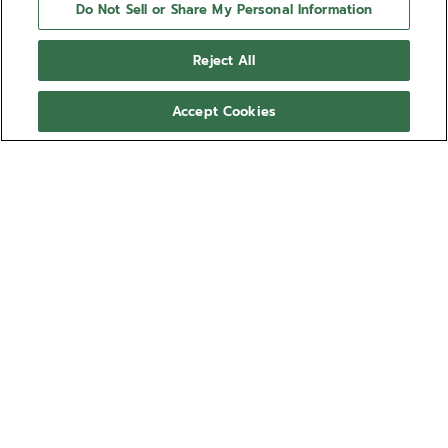
Do Not Sell or Share My Personal Information
Reject All
Accept Cookies
CHRONOMASTER SPORT
Questo CHRONOMASTER Sport presenta una cassa
da 41 mm in acciaio con lunetta in acciaio lucido,
abbinata a un quadrante blu metallizzato tricolore e
a un cinturino integrato in caucciù FKM blu. Animato
Mostra di più
dal movimento cronografico automatico ad alta
frequenza El Primero 3600 dotato di cronografo
Ref 03.3114.3600/51.R950
con precisione di lettura al 1/10 di secondo e
riserva di carica di 60 ore.
CHF 9’900.00
Non disponibile