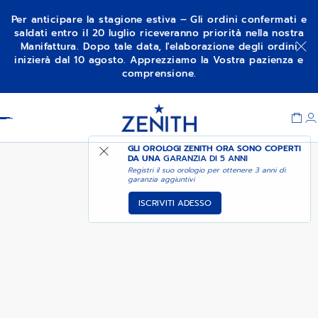
Per anticipare la stagione estiva – Gli ordini confermati e
saldati entro il 20 luglio riceveranno priorità nella nostra
Manifattura. Dopo tale data, l'elaborazione degli ordini
AVVISAMI QUANDO È
CHRONOMASTER SPORT
inizierà dal 10 agosto. Apprezziamo la Vostra pazienza e
DISPONIBILE
comprensione.
Item
1
Header
of
1
GLI OROLOGI ZENITH ORA SONO COPERTI
DA UNA
GARANZIA DI 5 ANNI
Registri il suo orologio per ottenere 3 anni di
garanzia aggiuntivi
ISCRIVITI ADESSO