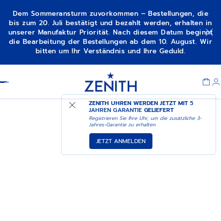
Dem Sommeransturm zuvorkommen – Bestellungen, die
bis zum 20. Juli bestätigt und bezahlt werden, erhalten in
unserer Manufaktur Priorität. Nach diesem Datum beginnt
die Bearbeitung der Bestellungen ab dem 10. August. Wir
bitten um Ihr Verständnis und Ihre Geduld.
Item
1
Header
of
1
ZENITH UHREN WERDEN JETZT MIT
5
JAHREN GARANTIE
GELIEFERT
Registrieren Sie Ihre Uhr, um die zusätzliche 3-
Jahres-Garantie zu erhalten.
JETZT ANMELDEN