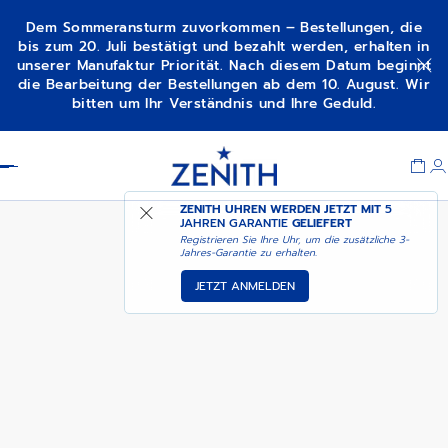
Dem Sommeransturm zuvorkommen – Bestellungen, die
bis zum 20. Juli bestätigt und bezahlt werden, erhalten in
unserer Manufaktur Priorität. Nach diesem Datum beginnt
DEMNÄCHST –
CHRONOMASTER ORIGINAL
die Bearbeitung der Bestellungen ab dem 10. August. Wir
BENACHRICHTIGEN SIE
LAPIS LAZULI
bitten um Ihr Verständnis und Ihre Geduld.
MICH
Item
1
Header
of
1
ZENITH UHREN WERDEN JETZT MIT
5
JAHREN GARANTIE
GELIEFERT
Registrieren Sie Ihre Uhr, um die zusätzliche 3-
Jahres-Garantie zu erhalten.
JETZT ANMELDEN