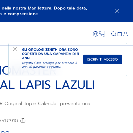
à nella nostra Manifattura. Dopo tale data,
nza e comprensione.
ENTE - AVVISAMI
FAI ACQUISTI NEL NEGOZIO
+800 36 00 0
GLI OROLOGI ZENITH ORA SONO
COPERTI DA UNA
GARANZIA DI 5
ANNI
ISCRIVITI ADESSO
Registri il suo orologio per ottenere 3
NOMASTER
anni di garanzia aggiuntivi
AL LAPIS LAZULI
Original Triple Calendar presenta una
 da 38 mm ed è dotato di un cinturino in
lu e di un bracciale in acciaio. L’elegante
slazzuli presenta contatori argentati.
/51.C910
mento automatico ad alta frequenza El
to di cronografo con precisione di lettura