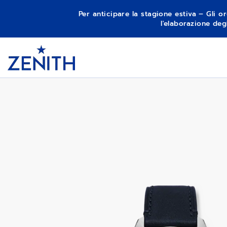
Per anticipare la stagione estiva – Gli or
l'elaborazione deg
Item
1
CHRONOMASTER ORIGINAL LAPIS LAZ
Header
of
1