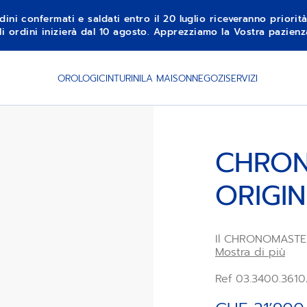
dini confermati e saldati entro il 20 luglio riceveranno priorit
li ordini inizierà dal 10 agosto. Apprezziamo la Vostra pazie
ULI
PROSSIMAM
OROLOGI
CINTURINI
LA MAISON
NEGOZI
SERVIZI
CHRO
ORIGIN
Il CHRONOMASTER 
cassa in acciaio
Mostra di più
pelle di vitello b
quadrante in lapi
Ref 03.3400.3610
Animato dal movi
Primero 3610 dota