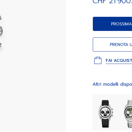
CHF 21’900
al 1/10 di second
lunari.
PROSSIMA
PRENOTA 
FAI ACQUIS
Altri modelli dispo