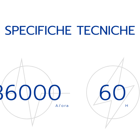
SPECIFICHE TECNICHE
36000
60
A/ora
H