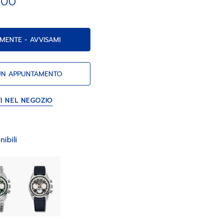
.00
o e indicazioni di giorno, data, mese e fasi
MENTE - AVVISAMI
UN APPUNTAMENTO
TI NEL NEGOZIO
nibili