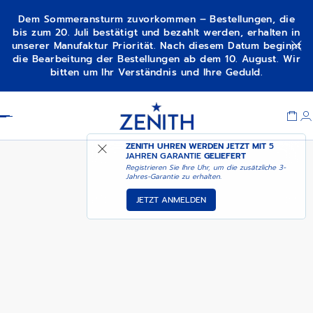
Dem Sommeransturm zuvorkommen – Bestellungen, die
bis zum 20. Juli bestätigt und bezahlt werden, erhalten in
unserer Manufaktur Priorität. Nach diesem Datum beginnt
ELITE MOONPHASE
VERFÜGBARKEITSBENACHRICHTIGUNG
die Bearbeitung der Bestellungen ab dem 10. August. Wir
bitten um Ihr Verständnis und Ihre Geduld.
Item
1
Header
of
1
ZENITH UHREN WERDEN JETZT MIT
5
JAHREN GARANTIE
GELIEFERT
Registrieren Sie Ihre Uhr, um die zusätzliche 3-
Jahres-Garantie zu erhalten.
JETZT ANMELDEN