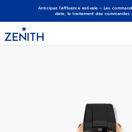
Anticipez l'affluence estivale – Les command
date, le traitement des commandes 
Item
1
CHRONOMASTER SPORT
Header
of
1