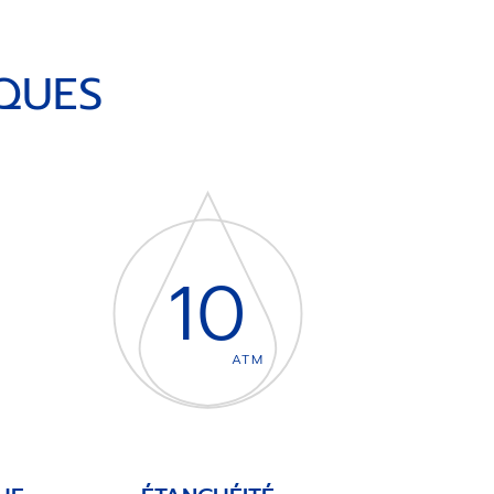
QUES
10
ATM