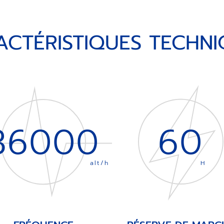
ACTÉRISTIQUES TECHNI
36000
60
alt/h
H