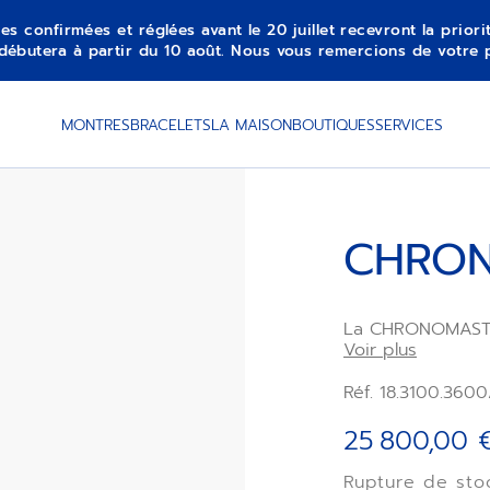
es confirmées et réglées avant le 20 juillet recevront la prior
débutera à partir du 10 août. Nous vous remercions de votre 
MONTRES
BRACELETS
LA MAISON
BOUTIQUES
SERVICES
CHRON
La CHRONOMASTER
d’anciennes réf
Voir plus
le cadran tricolo
lunette en céram
Réf. 18.3100.360
de 41 mm. Ce mo
cadran blanc et 
25 800,00 
noir. La montre 
chronographe aut
Rupture de sto