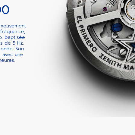
00
u mouvement
fréquence,
o, baptisée
ns de 5 Hz.
econde. Son
, avec une
eures.