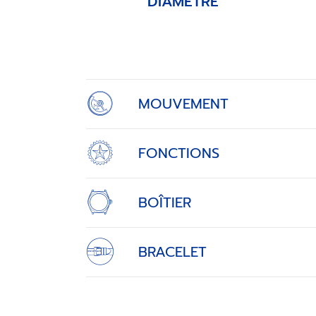
DIAMÈTRE
Item
1
of
4
MOUVEMENT
FONCTIONS
BOÎTIER
BRACELET