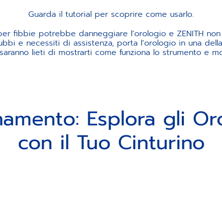
Guarda il tutorial per scoprire come usarlo.
 per fibbie potrebbe danneggiare l’orologio e ZENITH non
ubbi e necessiti di assistenza, porta l’orologio in una del
 saranno lieti di mostrarti come funziona lo strumento e mo
namento: Esplora gli Or
con il Tuo Cinturino
In caso di dubbio, non esitare a
In caso di dubbio, non esitare a
CHIAMA IL SERVIZIO CONCIERGE
In caso di dubbio, non esitare a
+800 36 00 00 36 (Gratuito)
CHIAMA IL SERVIZIO CONCIERGE
+800 36 00 00 36 (Gratuito)
CHIAMA IL SERVIZIO CONCIERGE