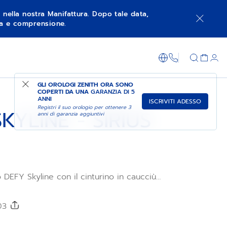
à nella nostra Manifattura. Dopo tale data,
nza e comprensione.
FAI ACQUISTI NEL NEGOZIO
+800 36 00 0
GLI OROLOGI ZENITH ORA SONO
COPERTI DA UNA
GARANZIA DI 5
ANNI
ISCRIVITI ADESSO
Registri il suo orologio per ottenere 3
KYLINE - SIRIUS
anni di garanzia aggiuntivi
o DEFY Skyline con il cinturino in caucciù
modo, impermeabile e facile da cambiare
 di sostituzione rapido del DEFY Skyline, il
ciù con motivo a stelle Sirius White è
203
verse misure per una vestibilità perfetta.