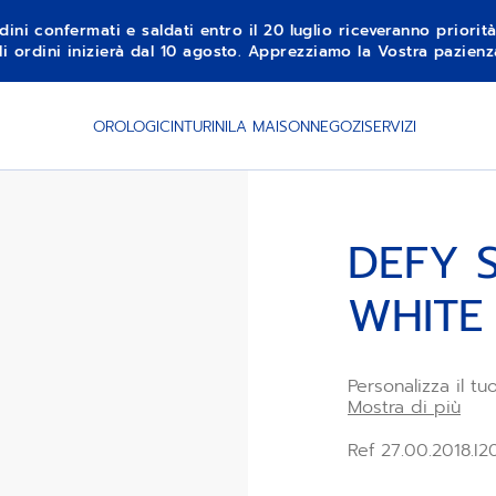
dini confermati e saldati entro il 20 luglio riceveranno priorit
li ordini inizierà dal 10 agosto. Apprezziamo la Vostra pazie
OROLOGI
CINTURINI
LA MAISON
NEGOZI
SERVIZI
DEFY S
WHITE
Personalizza il tu
Sirius White. Co
Mostra di più
grazie al sistema
cinturino in cauc
Ref 27.00.2018.I
disponibile in di