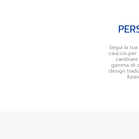
PER
Segui la tua
caucciù per 
cambiare 
gamma di co
design tradiz
funzi