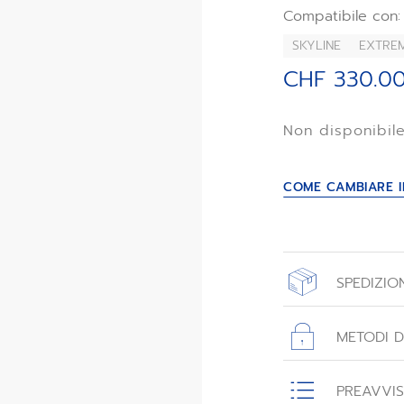
Questo cinturino 
Compatibile con:
Skyline e DEFY Sk
SKYLINE
EXTREM
CHF 330.0
Non disponibil
COME CAMBIARE I
SPEDIZION
Tutti gli ordini e
beneficiano di sp
METODI 
reso di 14 giorni.
PREAVVI