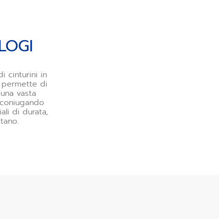
LOGI
 cinturini in
i permette di
 una vasta
o coniugando
ali di durata,
ttano.