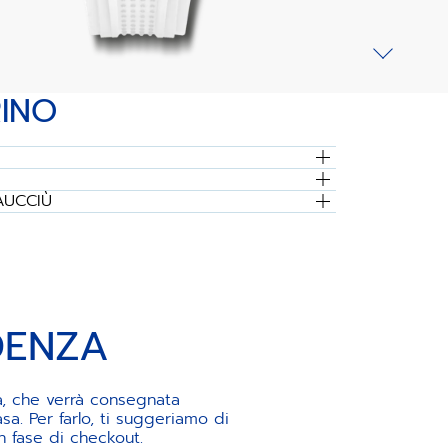
RINO
AUCCIÙ
DENZA
ia, che verrà consegnata
a. Per farlo, ti suggeriamo di
n fase di checkout.