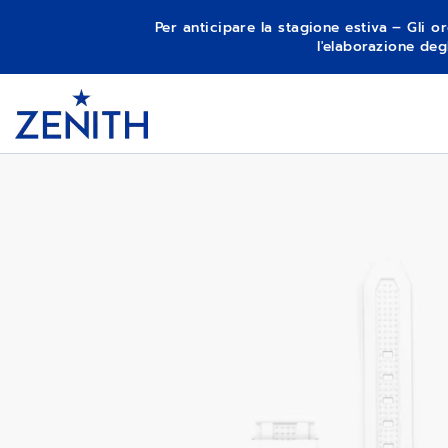
Per anticipare la stagione estiva – Gli or
l'elaborazione deg
Item
1
DEFY SKYLINE - SIRIUS WHITE
Header
of
1