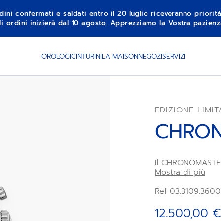
dini confermati e saldati entro il 20 luglio riceveranno priorit
li ordini inizierà dal 10 agosto. Apprezziamo la Vostra pazie
OROLOGI
CINTURINI
LA MAISON
NEGOZI
SERVIZI
EDIZIONE LIMIT
CHRON
Il CHRONOMASTER
in acciaio con lu
Mostra di più
quadrante rosa me
Animato dal cali
Ref 03.3109.360
3600 dotato di f
lettura al 1/10 d
12.500,00 €
Edizione limitata