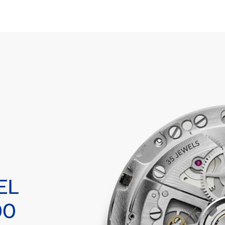
EL
00