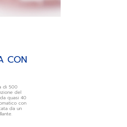
A CON
a di 500
nzione del
e da quasi 40
tomatico con
tata da un
lante.