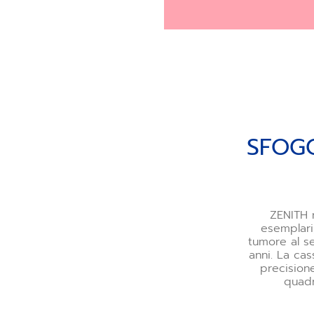
SFOG
ZENITH 
esemplari
tumore al se
anni. La ca
precision
quadr