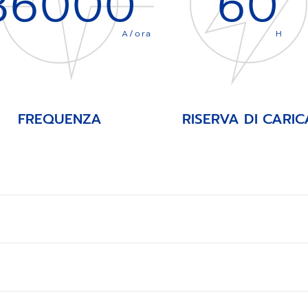
36000
60
A/ora
H
FREQUENZA
RISERVA DI CARIC