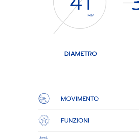
41
MM
DIAMETRO
Item
1
of
4
MOVIMENTO
FUNZIONI