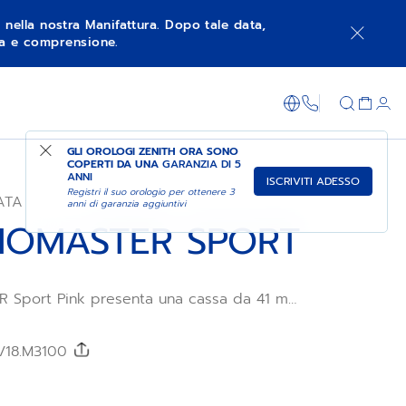
à nella nostra Manifattura. Dopo tale data,
nza e comprensione.
FAI ACQUISTI NEL NEGOZIO
+800 36 00 0
GLI OROLOGI ZENITH ORA SONO
COPERTI DA UNA
GARANZIA DI 5
ANNI
ISCRIVITI ADESSO
Registri il suo orologio per ottenere 3
ATA
anni di garanzia aggiuntivi
OMASTER SPORT
 Sport Pink presenta una cassa da 41 mm
netta in acciaio lucido, abbinata a un
tallizzato e a un bracciale in acciaio.
bro automatico ad alta frequenza El Primero
0/18.M3100
unzione cronografo con precisione di
i secondo e riserva di carica di 60 ore.
 di 500 esemplari.