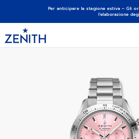
Per anticipare la stagione estiva – Gli or
l'elaborazione deg
Item
1
CHRONOMASTER SPORT
Header
of
1