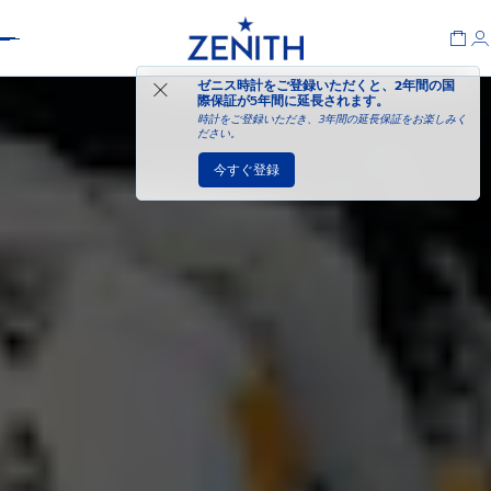
Header
ゼニス時計をご登録いただくと、2年間の国
際保証が
5年間に延長されます
。
時計をご登録いただき、3年間の延長保証をお楽しみく
ださい。
今すぐ登録