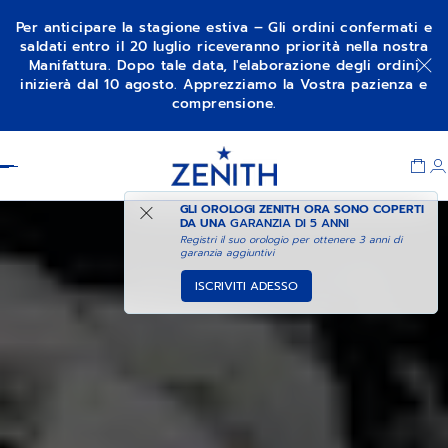
Per anticipare la stagione estiva – Gli ordini confermati e
saldati entro il 20 luglio riceveranno priorità nella nostra
Manifattura. Dopo tale data, l'elaborazione degli ordini
inizierà dal 10 agosto. Apprezziamo la Vostra pazienza e
comprensione.
Item
1
Header
of
1
GLI OROLOGI ZENITH ORA SONO COPERTI
DA UNA
GARANZIA DI 5 ANNI
Registri il suo orologio per ottenere 3 anni di
garanzia aggiuntivi
ISCRIVITI ADESSO