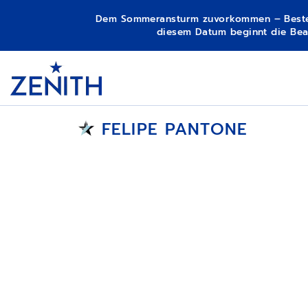
Dem Sommeransturm zuvorkommen – Bestellun
diesem Datum beginnt die Bear
Item
1
Header
of
1
FELIPE PANTONE