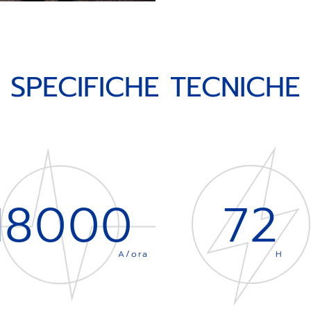
SPECIFICHE TECNICHE
18000
72
A/ora
H