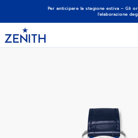
Per anticipare la stagione estiva – Gli or
l'elaborazione deg
Item
1
G.F.J. CALIBRO 135
Header
of
1