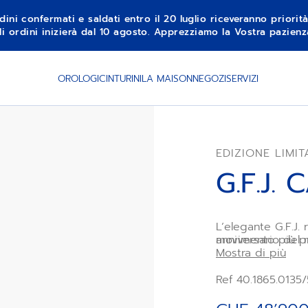
dini confermati e saldati entro il 20 luglio riceveranno priorit
li ordini inizierà dal 10 agosto. Apprezziamo la Vostra pazie
OROLOGI
CINTURINI
LA MAISON
NEGOZI
SERVIZI
EDIZIONE LIMIT
G.F.J.
L’elegante G.F.J. r
°
movimento più pr
anniversario del 
competizioni cro
Mostra di più
per integrare sott
migliorano l’affid
Ref 40.1865.0135
complessive senz
cassa rotonda in