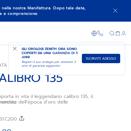
à nella nostra Manifattura. Dopo tale data,
nza e comprensione.
FAI ACQUISTI NEL NEGOZIO
+800 36 00 0
GLI OROLOGI ZENITH ORA SONO
COPERTI DA UNA
GARANZIA DI 5
ANNI
ISCRIVITI ADESSO
Registri il suo orologio per ottenere 3
ATA
anni di garanzia aggiuntivi
 CALIBRO 135
iporta in vita il leggendario calibro 135, il
emiato dell’epoca d’oro delle
marchio
nometriche da osservatorio, riprogettato
ili ma significativi miglioramenti che ne
abilità, la precisione e le prestazioni
/51.C200
a comprometterne l’essenza. La sua sottile
 platino da 39 mm presenta una lunetta