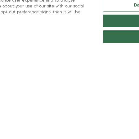
nhance user experience and to analyze
Do
 about your use of our site with our social
 opt-out preference signal then it will be
HAI BISOGNO DI AIUTO?
Chiamaci al numero:
'+800 36 00 00 36
Contattaci tramite
E-mail