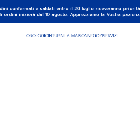
dini confermati e saldati entro il 20 luglio riceveranno priorit
li ordini inizierà dal 10 agosto. Apprezziamo la Vostra pazie
OROLOGI
CINTURINI
LA MAISON
NEGOZI
SERVIZI