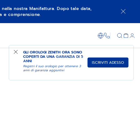
à nella nostra Manifattura. Dopo tale data,
nza e comprensione.
+800 36 00 0
GLI OROLOGI ZENITH ORA SONO
COPERTI DA UNA
GARANZIA DI 5
ANNI
ISCRIVITI ADESSO
Registri il suo orologio per ottenere 3
anni di garanzia aggiuntivi