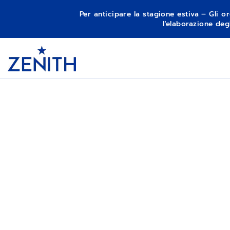
Per anticipare la stagione estiva – Gli or
l'elaborazione deg
Item
1
Header
of
1