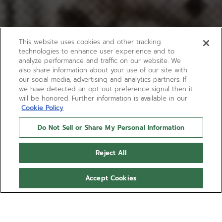
This website uses cookies and other tracking
technologies to enhance user experience and to
analyze performance and traffic on our website. We
also share information about your use of our site with
our social media, advertising and analytics partners. If
we have detected an opt-out preference signal then it
will be honored. Further information is available in our
Cookie Policy
Do Not Sell or Share My Personal Information
Reject All
Accept Cookies