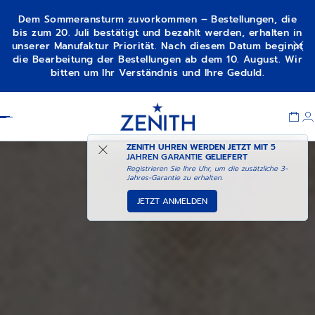
Dem Sommeransturm zuvorkommen – Bestellungen, die
bis zum 20. Juli bestätigt und bezahlt werden, erhalten in
unserer Manufaktur Priorität. Nach diesem Datum beginnt
die Bearbeitung der Bestellungen ab dem 10. August. Wir
bitten um Ihr Verständnis und Ihre Geduld.
Item
1
Header
of
1
ZENITH UHREN WERDEN JETZT MIT
5
JAHREN GARANTIE
GELIEFERT
Registrieren Sie Ihre Uhr, um die zusätzliche 3-
Jahres-Garantie zu erhalten.
JETZT ANMELDEN