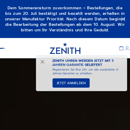
Dem Sommeransturm zuvorkommen – Bestellungen, die
bis zum 20. Juli bestätigt und bezahlt werden, erhalten in
unserer Manufaktur Priorität. Nach diesem Datum beginnt
die Bearbeitung der Bestellungen ab dem 10. August. Wir
bitten um Ihr Verständnis und Ihre Geduld.
Item
1
Header
of
1
ZENITH UHREN WERDEN JETZT MIT
5
JAHREN GARANTIE
GELIEFERT
Registrieren Sie Ihre Uhr, um die zusätzliche 3-
Jahres-Garantie zu erhalten.
JETZT ANMELDEN